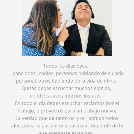
Todos los días oyes…
, canciones , radios, personas hablando de su vida
personal, otros hablando de la vida de otros .
Quizás debes escuchar muchos elogios,
en otros casos muchos insultos,
En todo el día debes escuchar reclamos por el
trabajo, o proyectos para un trabajo nuevo,
La verdad que de tanto oír y oír, somos todos
afectados , si para bien o para mal, depende de lo
que aceptaste escuchar…