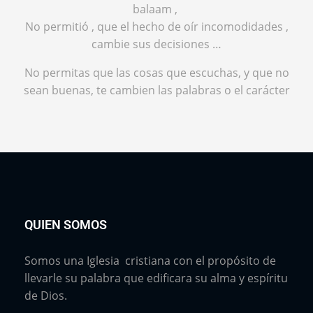
balaam ,
No permitió , que el hecho de oír incomodidades ,
cambie sus decisiones …
No permitas que las cosas que escuchas, y que no
sean buenas, te cambien las palabras o el carácter
QUIEN SOMOS
Somos una Iglesia cristiana con el propósito de
llevarle su palabra que edificara su alma y espíritu
de Dios.